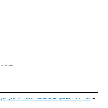
 ошибках.
ународная лаборатория физики конденсированного состояния
→