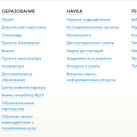
ОБРАЗОВАНИЕ
НАУКА
Р
Лицей
Научные подразделения
Би
Довузовская подготовка
Исследовательские проекты
Из
Олимпиады
Мониторинги
Кн
Прием в бакалавриат
Диссертационные советы
Ти
Вышка+
Защиты диссертаций
Ме
Прием в магистратуру
Академическое развитие
Жу
Аспирантура
Конкурсы и гранты
Пу
Дополнительное
Внешние научно-
образование
информационные ресурсы
Центр развития карьеры
Бизнес-инкубатор ВШЭ
Образовательные
партнерства
Обратная связь и
взаимодействие с
получателями услуг