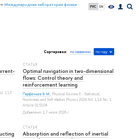
Международная лаборатория физики
РУС
EN
Сортировка:
по названию
по году
СТАТЬЯ
urrent-
Optimal navigation in two-dimensional
flows: Control theory and
reinforcement learning
ol. 113
Парфеньев В. М.
, Physical Review E - Statistical,
Nonlinear, and Soft Matter Physics 2026 Vol. 114 No. 1
Article 015104
Добавлено: 17 июля 2026 г.
СТАТЬЯ
ucting
Absorption and reflection of inertial