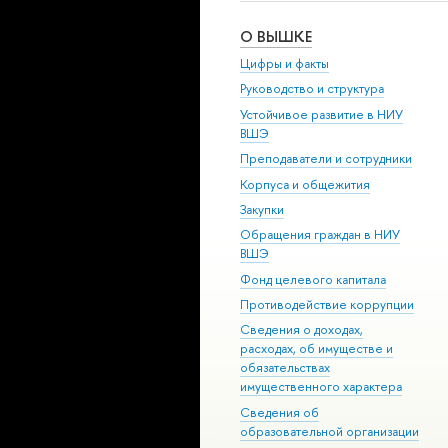
О ВЫШКЕ
Цифры и факты
Руководство и структура
Устойчивое развитие в НИУ
ВШЭ
Преподаватели и сотрудники
Корпуса и общежития
Закупки
Обращения граждан в НИУ
ВШЭ
Фонд целевого капитала
Противодействие коррупции
Сведения о доходах,
расходах, об имуществе и
обязательствах
имущественного характера
Сведения об
образовательной организации