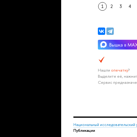
1
2
3
4
Нашли
опечатку
?
Выделите её, нажмит
Сервис предназначе
Национальный исследовательский 
Публикации