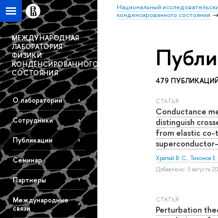
Национальный исследовательски
конденсированного состояния
МЕЖДУНАРОДНАЯ
ЛАБОРАТОРИЯ
Публи
ФИЗИКИ
КОНДЕНСИРОВАННОГО
СОСТОЯНИЯ
479 ПУБЛИКАЦИ
О лаборатории
СТАТЬЯ
Conductance me
Сотрудники
distinguish cros
from elastic co-
Публикации
superconductor–
Храпай В. С.
,
Тихонов Е.
Семинар
Добавлено: 5 августа 20
Партнеры
Международные
СТАТЬЯ
связи
Perturbation the