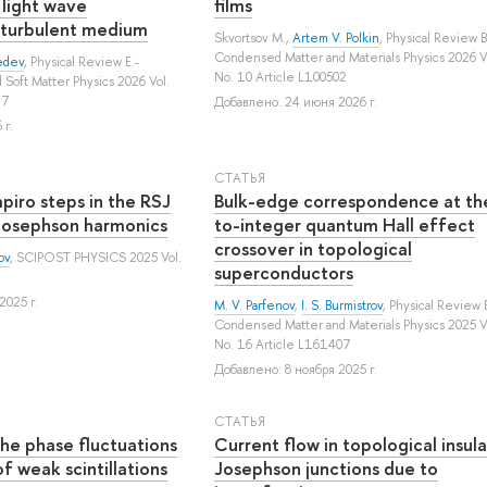
 light wave
films
 turbulent medium
Skvortsov M.
,
Artem V. Polkin
, Physical Review B
Condensed Matter and Materials Physics 2026 V
edev
, Physical Review E -
No. 10 Article L100502
nd Soft Matter Physics 2026 Vol.
17
Добавлено: 24 июня 2026 г.
 г.
СТАТЬЯ
apiro steps in the RSJ
Bulk-edge correspondence at the
Josephson harmonics
to-integer quantum Hall effect
crossover in topological
ov
, SCIPOST PHYSICS 2025 Vol.
superconductors
2025 г.
M. V. Parfenov
,
I. S. Burmistrov
, Physical Review 
Condensed Matter and Materials Physics 2025 V
No. 16 Article L161407
Добавлено: 8 ноября 2025 г.
СТАТЬЯ
the phase fluctuations
Current flow in topological insul
f weak scintillations
Josephson junctions due to