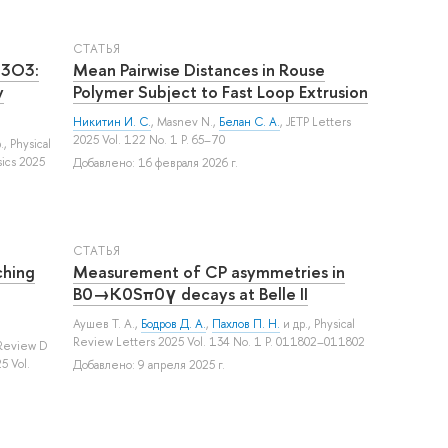
СТАТЬЯ
3⁢O3:
Mean Pairwise Distances in Rouse
y
Polymer Subject to Fast Loop Extrusion
Никитин И. С.
,
Masnev N.
,
Белан С. А.
, JETP Letters
2025 Vol. 122 No. 1 P. 65–70
.
, Physical
ics 2025
Добавлено: 16 февраля 2026 г.
СТАТЬЯ
hing
Measurement of CP asymmetries in
B0→K0Sπ0γ decays at Belle II
Аушев Т. А.
,
Бодров Д. А.
,
Пахлов П. Н.
и др.
, Physical
Review Letters 2025 Vol. 134 No. 1 P. 011802–011802
 Review D
5 Vol.
Добавлено: 9 апреля 2025 г.