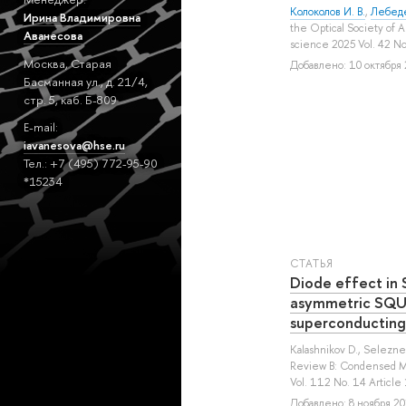
Колоколов И. В.
,
Лебеде
Ирина Владимировна
the Optical Society of A
Аванесова
science 2025 Vol. 42 N
Москва, Старая
Добавлено: 10 октября 
Басманная ул., д. 21/4,
стр. 5, каб. Б-809
E-mail:
iavanesova@hse.ru
Тел.: +7 (495) 772-95-90
*15234
СТАТЬЯ
Diode effect in 
asymmetric SQUI
superconducting
Kalashnikov D.
,
Selezne
Review B: Condensed Ma
Vol. 112 No. 14 Article
Добавлено: 8 ноября 202