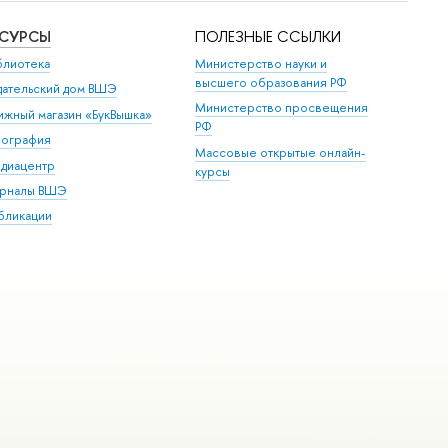
ЕСУРСЫ
ПОЛЕЗНЫЕ ССЫЛКИ
блиотека
Министерство науки и
высшего образования РФ
дательский дом ВШЭ
Министерство просвещения
ижный магазин «БукВышка»
РФ
пография
Массовые открытые онлайн-
диацентр
курсы
рналы ВШЭ
бликации