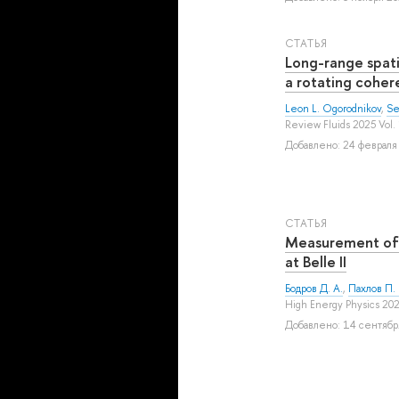
СТАТЬЯ
Long-range spatia
a rotating coher
Leon L. Ogorodnikov
,
Se
Review Fluids 2025 Vol.
Добавлено: 24 февраля 
СТАТЬЯ
Measurement of
at Belle II
Бодров Д. А.
,
Пахлов П. 
High Energy Physics 202
Добавлено: 14 сентября