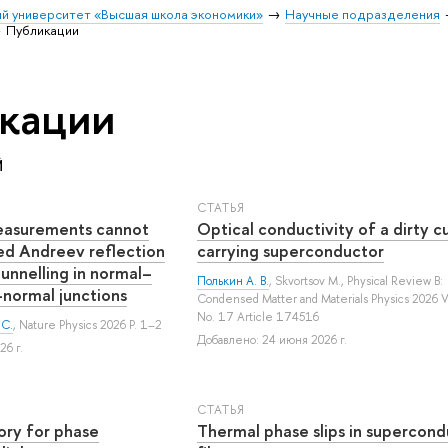
й университет «Высшая школа экономики»
Научные подразделения
Публикации
кации
Й
СТАТЬЯ
asurements cannot
Optical conductivity of a dirty c
sed Andreev reflection
carrying superconductor
tunnelling in normal–
Полькин А. В.
,
Skvortsov M.
, Physical Review B:
normal junctions
Condensed Matter and Materials Physics 2026 V
No. 17 Article 174516
 С.
, Nature Physics 2026 P. 1–2
Добавлено: 24 июня 2026 г.
26 г.
СТАТЬЯ
ory for phase
Thermal phase slips in supercond