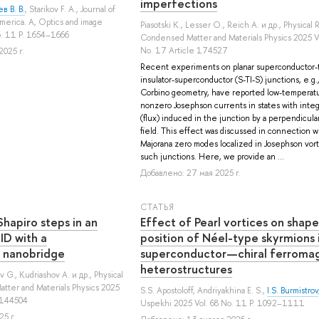
imperfections
в В. В.
,
Starikov F. A.
, Journal of
merica. A, Optics and image
Piasotski K.
,
Lesser O.
,
Reich A.
и др.
, Physical 
o. 11 P. 1654–1666
Condensed Matter and Materials Physics 2025 V
No. 17 Article 174527
2025 г.
Recent experiments on planar superconductor-t
insulator-superconductor (S-TI-S) junctions, e.g.
Corbino geometry, have reported low-temperat
nonzero Josephson currents in states with integ
(flux) induced in the junction by a perpendicul
field. This effect was discussed in connection w
Majorana zero modes localized in Josephson vort
such junctions. Here, we provide an ...
Добавлено: 27 мая 2025 г.
СТАТЬЯ
Shapiro steps in an
Effect of Pearl vortices on shap
D with a
position of Néel-type skyrmions 
 nanobridge
superconductor—chiral ferroma
heterostructures
v G.
,
Kudriashov A.
и др.
, Physical
tter and Materials Physics 2025
S.S. Apostoloff
,
Andriyakhina E. S.
,
I.S. Burmistrov
 144504
Uspekhi 2025 Vol. 68 No. 11 P. 1092–1111
5 г.