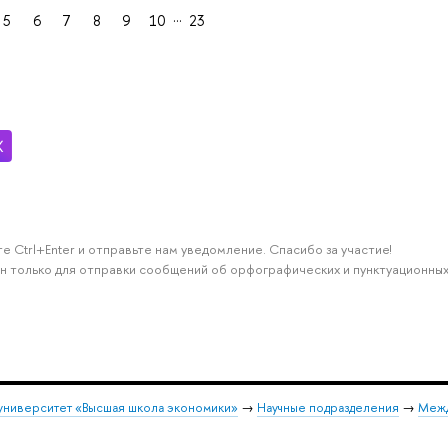
…
5
6
7
8
9
10
23
е Ctrl+Enter и отправьте нам уведомление. Спасибо за участие!
н только для отправки сообщений об орфографических и пунктуационных
университет «Высшая школа экономики»
→
Научные подразделения
→
Межд