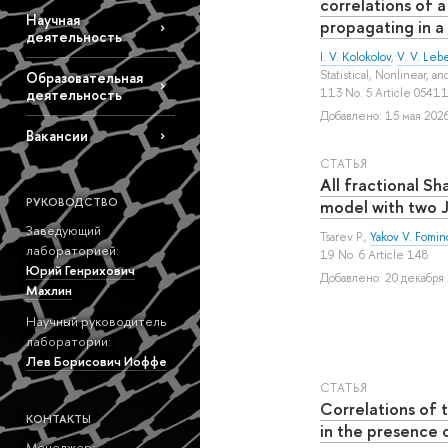
correlations of a
Научная
propagating in a
деятельность
I. V. Kolokolov
,
V. V. Leb
Statistical, Nonlinear, a
Образовательная
113 No. 5 Article 0541
деятельность
Добавлено: 15 мая 2026
Вакансии
СТАТЬЯ
All fractional Sh
РУКОВОДСТВО
model with two 
Заведующий
Tsarev P.
,
Yakov V. Fomin
лабораторией:
19 No. 6 Article 148
Юрий Генрихович
Добавлено: 20 декабря 
Махлин
Научный руководитель
лаборатории:
Лев Борисович Иоффе
СТАТЬЯ
Correlations of 
КОНТАКТЫ
in the presence o
Менеджер: