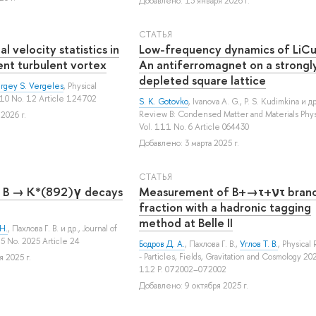
Добавлено: 13 января 2026 г.
СТАТЬЯ
l velocity statistics in
Low-frequency dynamics of LiCu
ent turbulent vortex
An antiferromagnet on a strongl
depleted square lattice
rgey S. Vergeles
, Physical
 10 No. 12 Article 124702
S. K. Gotovko
,
Ivanova A. G.
,
P. S. Kudimkina
и др
Review B: Condensed Matter and Materials Phys
2026 г.
Vol. 111 No. 6 Article 064430
Добавлено: 3 марта 2025 г.
СТАТЬЯ
 B → K*(892)γ decays
Measurement of B+→τ+ντ branc
fraction with a hadronic tagging
method at Belle II
Н.
,
Пахлова Г. В.
и др.
, Journal of
5 No. 2025 Article 24
Бодров Д. А.
,
Пахлова Г. В.
,
Углов Т. В.
, Physical
- Particles, Fields, Gravitation and Cosmology 202
 2025 г.
112 P. 072002–072002
Добавлено: 9 октября 2025 г.