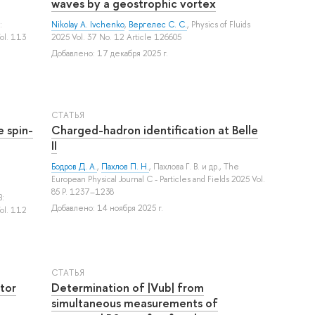
waves by a geostrophic vortex
:
Nikolay A. Ivchenko
,
Вергелес С. С.
, Physics of Fluids
ol. 113
2025 Vol. 37 No. 12 Article 126605
Добавлено: 17 декабря 2025 г.
СТАТЬЯ
 spin-
Charged-hadron identification at Belle
II
Бодров Д. А.
,
Пахлов П. Н.
,
Пахлова Г. В.
и др.
, The
European Physical Journal C - Particles and Fields 2025 Vol.
85 P. 1237–1238
B:
Добавлено: 14 ноября 2025 г.
ol. 112
СТАТЬЯ
ator
Determination of |Vub| from
simultaneous measurements of