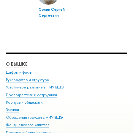
Сосин Сергей
Сергеевич
О ВЫШКЕ
ОБ
Цифры и факты
Ли
Руководство и структура
Дов
Устойчивое развитие в НИУ ВШЭ
Ол
Преподаватели и сотрудники
При
Корпуса и общежития
Вы
Закупки
При
Обращения граждан в НИУ ВШЭ
Ас
Фонд целевого капитала
До
Противодействие коррупции
Цен