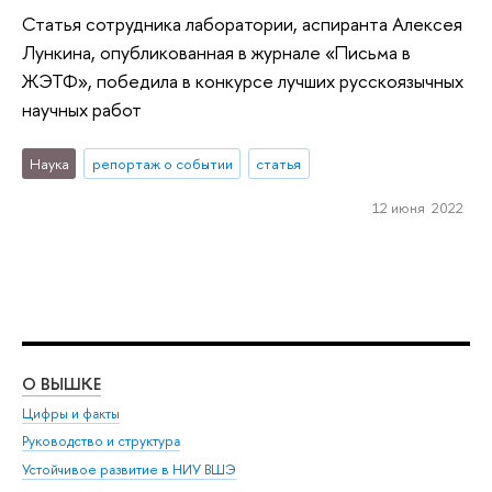
Статья сотрудника лаборатории, аспиранта Алексея
Лункина, опубликованная в журнале «Письма в
ЖЭТФ», победила в конкурсе лучших русскоязычных
научных работ
Наука
репортаж о событии
статья
12 июня 2022
О ВЫШКЕ
ОБ
Цифры и факты
Ли
Руководство и структура
Дов
Устойчивое развитие в НИУ ВШЭ
Ол