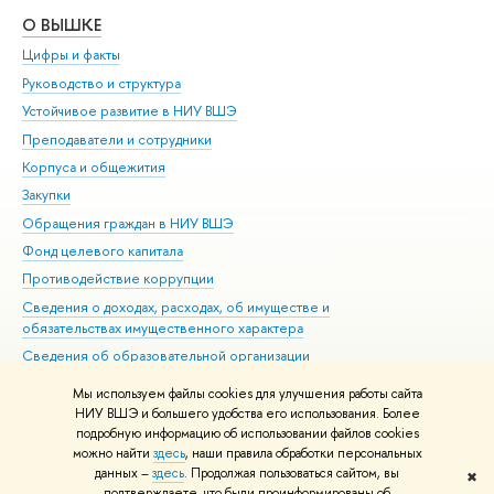
О ВЫШКЕ
ОБ
Цифры и факты
Ли
Руководство и структура
Дов
Устойчивое развитие в НИУ ВШЭ
Ол
Преподаватели и сотрудники
При
Корпуса и общежития
Вы
Закупки
При
Обращения граждан в НИУ ВШЭ
Ас
Фонд целевого капитала
До
Противодействие коррупции
Цен
Сведения о доходах, расходах, об имуществе и
Би
обязательствах имущественного характера
Об
Сведения об образовательной организации
Обр
Людям с ограниченными возможностями здоровья
Мы используем файлы cookies для улучшения работы сайта
Единая платежная страница
НИУ ВШЭ и большего удобства его использования. Более
подробную информацию об использовании файлов cookies
Работа в Вышке
можно найти
здесь
, наши правила обработки персональных
данных –
здесь
. Продолжая пользоваться сайтом, вы
✖
Редактору
подтверждаете, что были проинформированы об